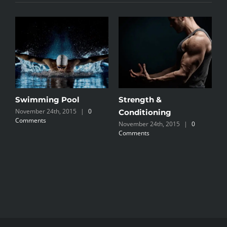
Swimming Pool
Strength &
P
November 24th, 2015
|
0
N
Conditioning
Comments
C
November 24th, 2015
|
0
Comments