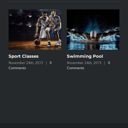
Sport Classes
Swimming Pool
S
November 24th, 2015
|
0
November 24th, 2015
|
0
C
Comments
Comments
N
C